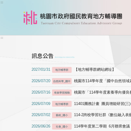
跳到主要內容
:::
:::
訊息公告
Announcements
2027/01/31
【地方輔導群網站網址】
地方輔導群
2026/07/20
桃園市114學年度「國中自然領
自然科學_國中
2026/07/16
桃園市「114學年度素養導向優
有效學習推動
2026/07/09
11401團務計畫 團員增能研習(三
地方輔導群
2026/07/02
114-2跨校學習社群《數位融入
藝術_國小
2026/06/26
114學年度第二學期 6月聯席會議
社會_國小