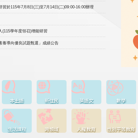
15年7月8日(三)至7月14日(二)09:00-16:00辦理
(115學年度領召)增能研習
域素養導向優良試題甄選」成績公告
本土語
新住民
英語文
數學
生活課程
跨領域
人權教育
性別平等教育