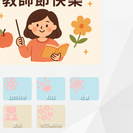
自然科學
科技
社會
雙語
地方輔導群