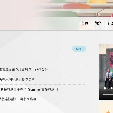
首頁
簡介
訊
more
域素養導向優良試題甄選」成績公告
良教學示例評選」獲獎名單
)-科技輔助自主學習:Gemini的實作與應用
表藝教案設計》_國小表藝組