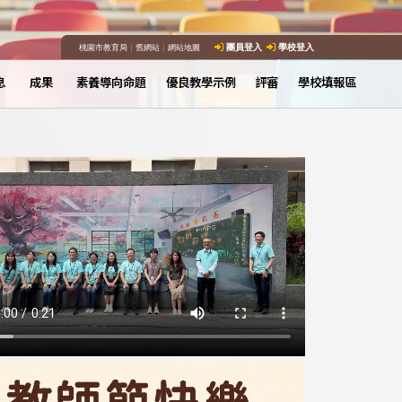
桃園市教育局
｜
舊網站
｜
網站地圖
團員登入
學校登入
息
成果
素養導向命題
優良教學示例
評審
學校填報區