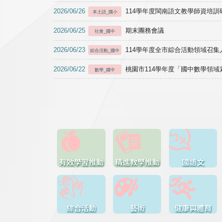
2026/06/26
114學年度閩南語文教學師資培訓研習於1
本土語_國小
2026/06/25
期末團務會議
社會_國中
2026/06/23
114學年度全市綜合活動領域召集人
綜合活動_國中
2026/06/22
桃園市114學年度「國中數學領
數學_國中
有效學習推動
精進教學推動
國語文
綜合活動
藝術
健康與體育