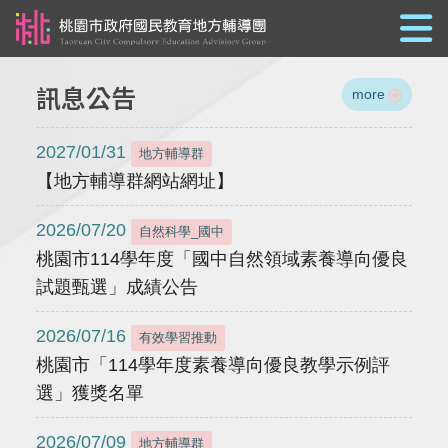
跳到主要內容
訊息公告
more
2027/01/31
地方輔導群
【地方輔導群網站網址】
2026/07/20
自然科學_國中
桃園市114學年度「國中自然領域素養導向優良
試題甄選」成績公告
2026/07/16
有效學習推動
桃園市「114學年度素養導向優良教學示例評
選」獲獎名單
2026/07/09
地方輔導群