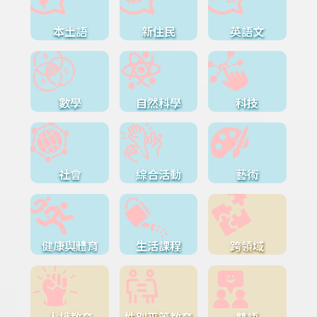
本土語
新住民
英語文
數學
自然科學
科技
社會
綜合活動
藝術
健康與體育
生活課程
跨領域
人權教育
性別平等教育
雙語