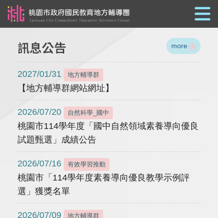
跳到主要內容
訊息公告
more
2027/01/31
地方輔導群
【地方輔導群網站網址】
2026/07/20
自然科學_國中
桃園市114學年度「國中自然領域素養導向優良
試題甄選」成績公告
2026/07/16
有效學習推動
桃園市「114學年度素養導向優良教學示例評
選」獲獎名單
2026/07/09
地方輔導群