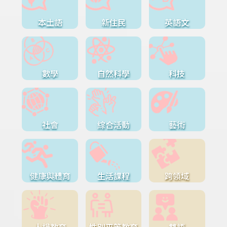
本土語
新住民
英語文
數學
自然科學
科技
社會
綜合活動
藝術
健康與體育
生活課程
跨領域
人權教育
性別平等教育
雙語