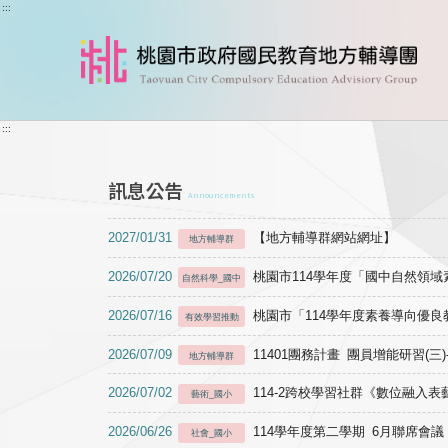
跳到主要內容
:::
:::
訊息公告
Announcements
2027/01/31
【地方輔導群網站網址】
地方輔導群
2026/07/20
桃園市114學年度「國中自然領
自然科學_國中
2026/07/16
桃園市「114學年度素養導向優
有效學習推動
2026/07/09
11401團務計畫 團員增能研習(三
地方輔導群
2026/07/02
114-2跨校學習社群《數位融入
藝術_國小
2026/06/26
114學年度第二學期 6月聯席會議
社會_國小