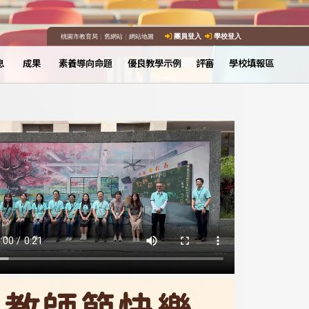
桃園市教育局
｜
舊網站
｜
網站地圖
團員登入
學校登入
息
成果
素養導向命題
優良教學示例
評審
學校填報區