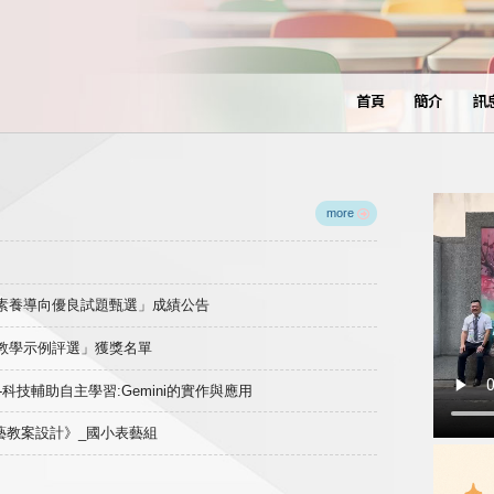
首頁
簡介
訊
more
域素養導向優良試題甄選」成績公告
良教學示例評選」獲獎名單
)-科技輔助自主學習:Gemini的實作與應用
表藝教案設計》_國小表藝組