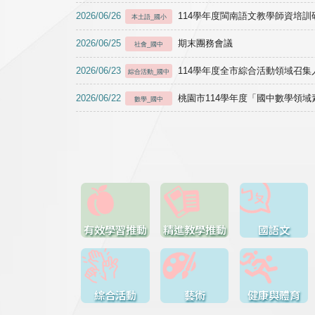
2026/06/26
114學年度閩南語文教學師資培訓研習於1
本土語_國小
2026/06/25
期末團務會議
社會_國中
2026/06/23
114學年度全市綜合活動領域召集人
綜合活動_國中
2026/06/22
桃園市114學年度「國中數學領
數學_國中
有效學習推動
精進教學推動
國語文
綜合活動
藝術
健康與體育