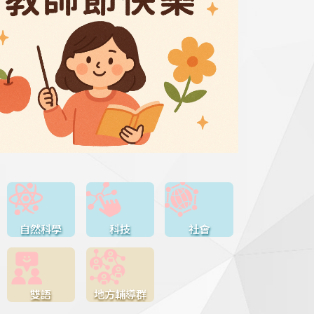
自然科學
科技
社會
雙語
地方輔導群