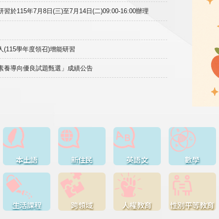
15年7月8日(三)至7月14日(二)09:00-16:00辦理
(115學年度領召)增能研習
域素養導向優良試題甄選」成績公告
本土語
新住民
英語文
數學
生活課程
跨領域
人權教育
性別平等教育