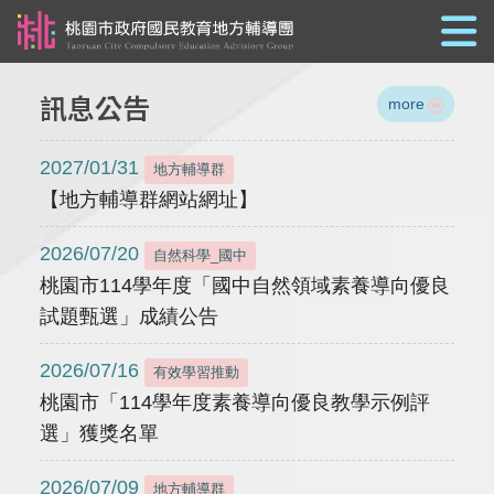
跳到主要內容
訊息公告
more
2027/01/31
地方輔導群
【地方輔導群網站網址】
2026/07/20
自然科學_國中
桃園市114學年度「國中自然領域素養導向優良
試題甄選」成績公告
2026/07/16
有效學習推動
桃園市「114學年度素養導向優良教學示例評
選」獲獎名單
2026/07/09
地方輔導群