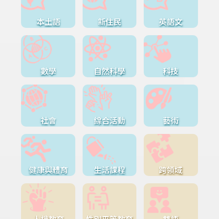
本土語
新住民
英語文
數學
自然科學
科技
社會
綜合活動
藝術
健康與體育
生活課程
跨領域
人權教育
性別平等教育
雙語