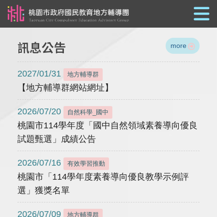
跳到主要內容
訊息公告
more
2027/01/31
地方輔導群
【地方輔導群網站網址】
2026/07/20
自然科學_國中
桃園市114學年度「國中自然領域素養導向優良
試題甄選」成績公告
2026/07/16
有效學習推動
桃園市「114學年度素養導向優良教學示例評
選」獲獎名單
2026/07/09
地方輔導群