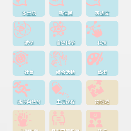
本土語
新住民
英語文
數學
自然科學
科技
社會
綜合活動
藝術
健康與體育
生活課程
跨領域
人權教育
性別平等教育
雙語