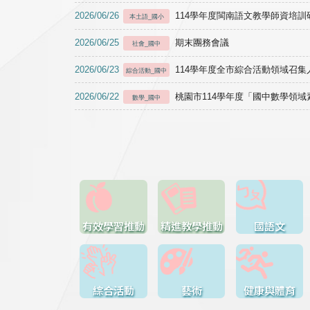
2026/06/26
114學年度閩南語文教學師資培訓研習於1
本土語_國小
2026/06/25
期末團務會議
社會_國中
2026/06/23
114學年度全市綜合活動領域召集人
綜合活動_國中
2026/06/22
桃園市114學年度「國中數學領
數學_國中
有效學習推動
精進教學推動
國語文
綜合活動
藝術
健康與體育