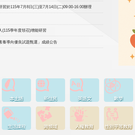
15年7月8日(三)至7月14日(二)09:00-16:00辦理
(115學年度領召)增能研習
域素養導向優良試題甄選」成績公告
本土語
新住民
英語文
數學
生活課程
跨領域
人權教育
性別平等教育