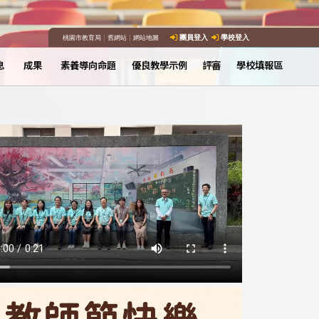
桃園市教育局
｜
舊網站
｜
網站地圖
團員登入
學校登入
息
成果
素養導向命題
優良教學示例
評審
學校填報區