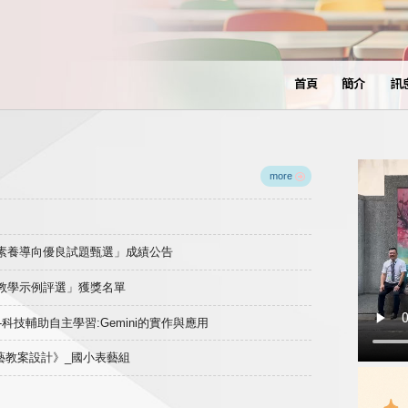
首頁
簡介
訊
more
域素養導向優良試題甄選」成績公告
良教學示例評選」獲獎名單
)-科技輔助自主學習:Gemini的實作與應用
表藝教案設計》_國小表藝組