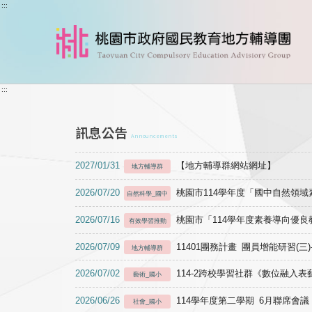
跳到主要內容
:::
:::
訊息公告
Announcements
2027/01/31
【地方輔導群網站網址】
地方輔導群
2026/07/20
桃園市114學年度「國中自然領
自然科學_國中
2026/07/16
桃園市「114學年度素養導向優
有效學習推動
2026/07/09
11401團務計畫 團員增能研習(三
地方輔導群
2026/07/02
114-2跨校學習社群《數位融入
藝術_國小
2026/06/26
114學年度第二學期 6月聯席會議
社會_國小