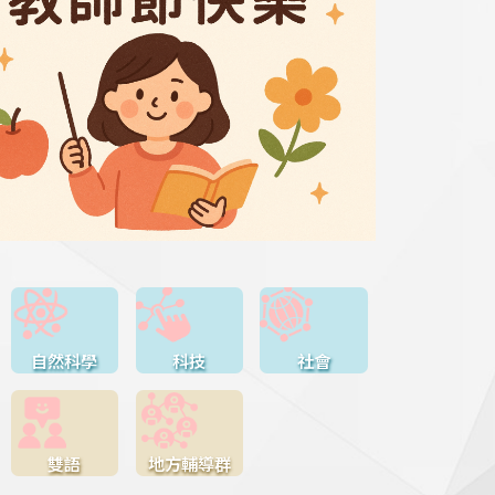
自然科學
科技
社會
雙語
地方輔導群