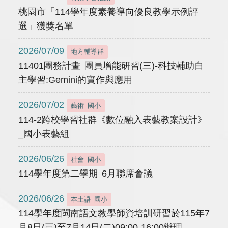
桃園市「114學年度素養導向優良教學示例評
選」獲獎名單
2026/07/09
地方輔導群
11401團務計畫 團員增能研習(三)-科技輔助自
主學習:Gemini的實作與應用
2026/07/02
藝術_國小
114-2跨校學習社群《數位融入表藝教案設計》
_國小表藝組
2026/06/26
社會_國小
114學年度第二學期 6月聯席會議
2026/06/26
本土語_國小
114學年度閩南語文教學師資培訓研習於115年7
月8日(三)至7月14日(二)09:00-16:00辦理