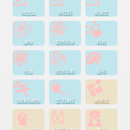
本土語
新住民
英語文
數學
自然科學
科技
社會
綜合活動
藝術
健康與體育
生活課程
跨領域
人權教育
性別平等教育
雙語