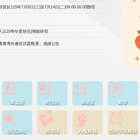
15年7月8日(三)至7月14日(二)09:00-16:00辦理
(115學年度領召)增能研習
域素養導向優良試題甄選」成績公告
本土語
新住民
英語文
數學
生活課程
跨領域
人權教育
性別平等教育