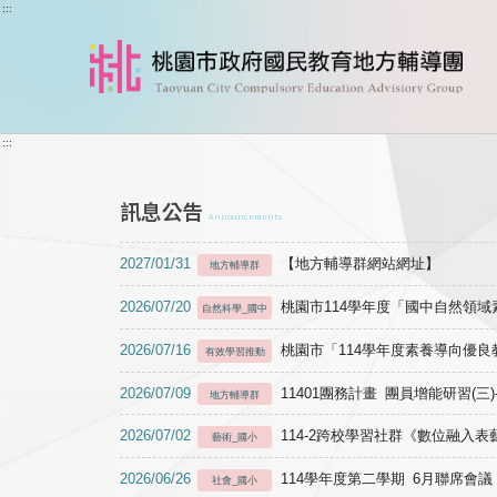
跳到主要內容
:::
:::
訊息公告
Announcements
2027/01/31
【地方輔導群網站網址】
地方輔導群
2026/07/20
桃園市114學年度「國中自然領
自然科學_國中
2026/07/16
桃園市「114學年度素養導向優
有效學習推動
2026/07/09
11401團務計畫 團員增能研習(三
地方輔導群
2026/07/02
114-2跨校學習社群《數位融入
藝術_國小
2026/06/26
114學年度第二學期 6月聯席會議
社會_國小