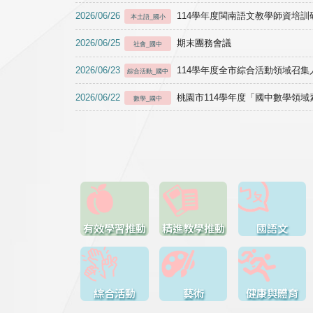
2026/06/26
114學年度閩南語文教學師資培訓研習於1
本土語_國小
2026/06/25
期末團務會議
社會_國中
2026/06/23
114學年度全市綜合活動領域召集人
綜合活動_國中
2026/06/22
桃園市114學年度「國中數學領
數學_國中
有效學習推動
精進教學推動
國語文
綜合活動
藝術
健康與體育