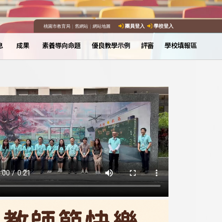
桃園市教育局
｜
舊網站
｜
網站地圖
團員登入
學校登入
息
成果
素養導向命題
優良教學示例
評審
學校填報區