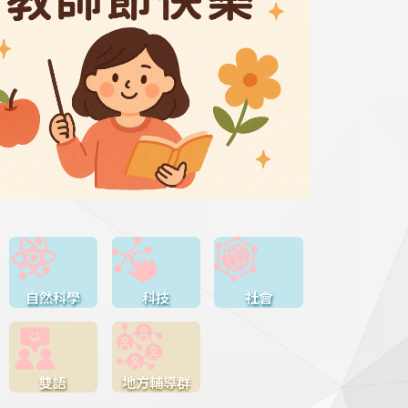
自然科學
科技
社會
雙語
地方輔導群