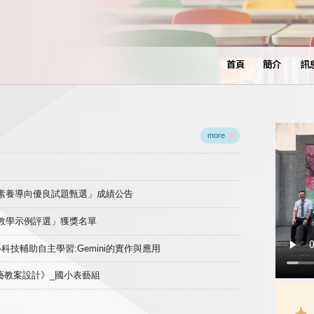
首頁
簡介
訊
more
域素養導向優良試題甄選」成績公告
良教學示例評選」獲獎名單
)-科技輔助自主學習:Gemini的實作與應用
表藝教案設計》_國小表藝組