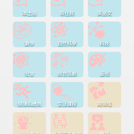
本土語
新住民
英語文
數學
自然科學
科技
社會
綜合活動
藝術
健康與體育
生活課程
跨領域
人權教育
性別平等教育
雙語