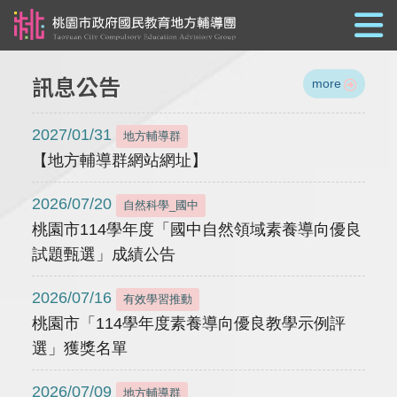
跳到主要內容
訊息公告
more
2027/01/31
地方輔導群
【地方輔導群網站網址】
2026/07/20
自然科學_國中
桃園市114學年度「國中自然領域素養導向優良
試題甄選」成績公告
2026/07/16
有效學習推動
桃園市「114學年度素養導向優良教學示例評
選」獲獎名單
2026/07/09
地方輔導群