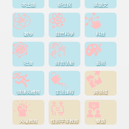
本土語
新住民
英語文
數學
自然科學
科技
社會
綜合活動
藝術
健康與體育
生活課程
跨領域
人權教育
性別平等教育
雙語