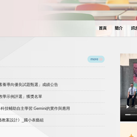
首頁
簡介
訊
more
域素養導向優良試題甄選」成績公告
良教學示例評選」獲獎名單
)-科技輔助自主學習:Gemini的實作與應用
表藝教案設計》_國小表藝組