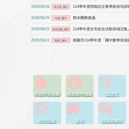
2026/06/26
114學年度閩南語文教學師資培訓研習於1
本土語_國小
2026/06/25
期末團務會議
社會_國中
2026/06/23
114學年度全市綜合活動領域召集人
綜合活動_國中
2026/06/22
桃園市114學年度「國中數學領
數學_國中
有效學習推動
精進教學推動
國語文
綜合活動
藝術
健康與體育