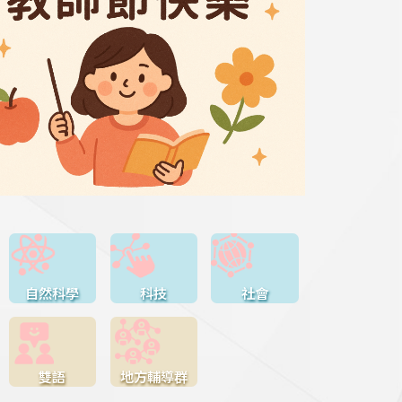
自然科學
科技
社會
雙語
地方輔導群