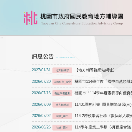
跳到主要內容
:::
:::
訊息公告
Announcements
2027/01/31
【地方輔導群網站網址】
地方輔導群
2026/07/20
桃園市114學年度「國中自然領
自然科學_國中
2026/07/16
桃園市「114學年度素養導向優
有效學習推動
2026/07/09
11401團務計畫 團員增能研習(三
地方輔導群
2026/07/02
114-2跨校學習社群《數位融入
藝術_國小
2026/06/26
114學年度第二學期 6月聯席會議
社會_國小