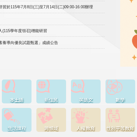
15年7月8日(三)至7月14日(二)09:00-16:00辦理
(115學年度領召)增能研習
域素養導向優良試題甄選」成績公告
本土語
新住民
英語文
數學
生活課程
跨領域
人權教育
性別平等教育