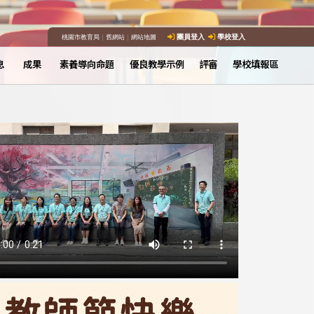
桃園市教育局
｜
舊網站
｜
網站地圖
團員登入
學校登入
息
成果
素養導向命題
優良教學示例
評審
學校填報區