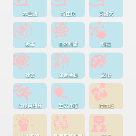
本土語
新住民
英語文
數學
自然科學
科技
社會
綜合活動
藝術
健康與體育
生活課程
跨領域
人權教育
性別平等教育
雙語