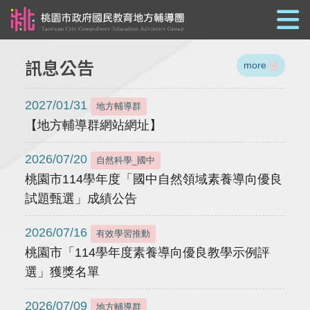
跳到主要內容
訊息公告
more
2027/01/31
地方輔導群
【地方輔導群網站網址】
2026/07/20
自然科學_國中
桃園市114學年度「國中自然領域素養導向優良
試題甄選」成績公告
2026/07/16
有效學習推動
桃園市「114學年度素養導向優良教學示例評
選」獲獎名單
2026/07/09
地方輔導群