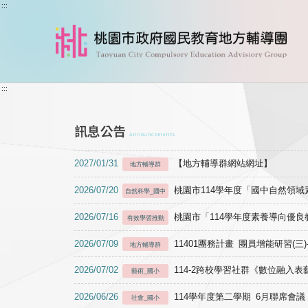
跳到主要內容
:::
:::
訊息公告
Announcements
2027/01/31
【地方輔導群網站網址】
地方輔導群
2026/07/20
桃園市114學年度「國中自然領
自然科學_國中
2026/07/16
桃園市「114學年度素養導向優
有效學習推動
2026/07/09
11401團務計畫 團員增能研習(三
地方輔導群
2026/07/02
114-2跨校學習社群《數位融入
藝術_國小
2026/06/26
114學年度第二學期 6月聯席會議
社會_國小