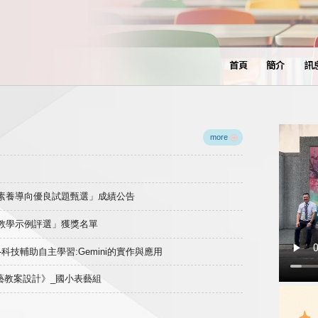
首頁
簡介
訊
more
域素養導向優良試題甄選」成績公告
良教學示例評選」獲獎名單
)-科技輔助自主學習:Gemini的實作與應用
表藝教案設計》_國小表藝組