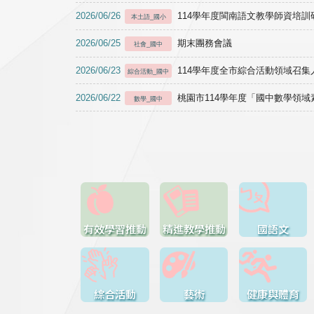
2026/06/26
114學年度閩南語文教學師資培訓研習於1
本土語_國小
2026/06/25
期末團務會議
社會_國中
2026/06/23
114學年度全市綜合活動領域召集人
綜合活動_國中
2026/06/22
桃園市114學年度「國中數學領
數學_國中
有效學習推動
精進教學推動
國語文
綜合活動
藝術
健康與體育