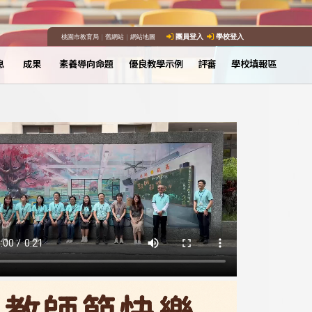
桃園市教育局
｜
舊網站
｜
網站地圖
團員登入
學校登入
息
成果
素養導向命題
優良教學示例
評審
學校填報區