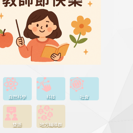
自然科學
科技
社會
雙語
地方輔導群