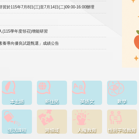
15年7月8日(三)至7月14日(二)09:00-16:00辦理
(115學年度領召)增能研習
域素養導向優良試題甄選」成績公告
本土語
新住民
英語文
數學
生活課程
跨領域
人權教育
性別平等教育