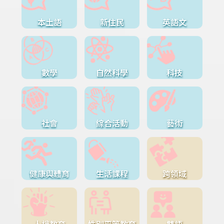
本土語
新住民
英語文
數學
自然科學
科技
社會
綜合活動
藝術
健康與體育
生活課程
跨領域
人權教育
性別平等教育
雙語