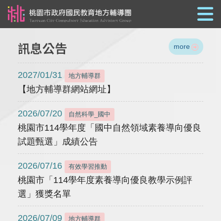
跳到主要內容
訊息公告
more
2027/01/31
地方輔導群
【地方輔導群網站網址】
2026/07/20
自然科學_國中
桃園市114學年度「國中自然領域素養導向優良
試題甄選」成績公告
2026/07/16
有效學習推動
桃園市「114學年度素養導向優良教學示例評
選」獲獎名單
2026/07/09
地方輔導群