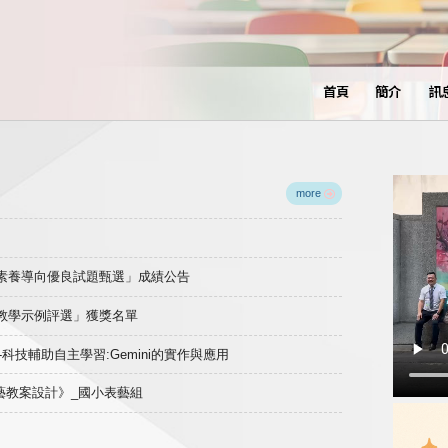
首頁
簡介
訊
more
域素養導向優良試題甄選」成績公告
良教學示例評選」獲獎名單
)-科技輔助自主學習:Gemini的實作與應用
表藝教案設計》_國小表藝組