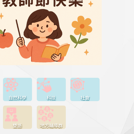
自然科學
科技
社會
雙語
地方輔導群