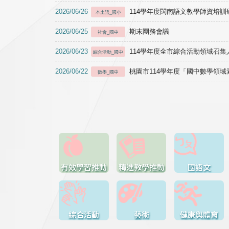
2026/06/26
114學年度閩南語文教學師資培訓研習於1
本土語_國小
2026/06/25
期末團務會議
社會_國中
2026/06/23
114學年度全市綜合活動領域召集人
綜合活動_國中
2026/06/22
桃園市114學年度「國中數學領
數學_國中
有效學習推動
精進教學推動
國語文
綜合活動
藝術
健康與體育