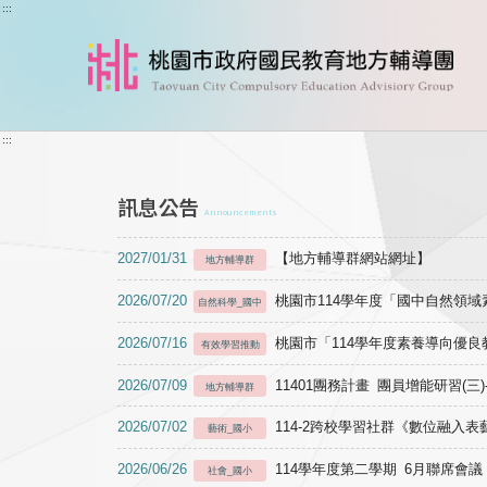
跳到主要內容
:::
:::
訊息公告
Announcements
2027/01/31
【地方輔導群網站網址】
地方輔導群
2026/07/20
桃園市114學年度「國中自然領
自然科學_國中
2026/07/16
桃園市「114學年度素養導向優
有效學習推動
2026/07/09
11401團務計畫 團員增能研習(三
地方輔導群
2026/07/02
114-2跨校學習社群《數位融入
藝術_國小
2026/06/26
114學年度第二學期 6月聯席會議
社會_國小