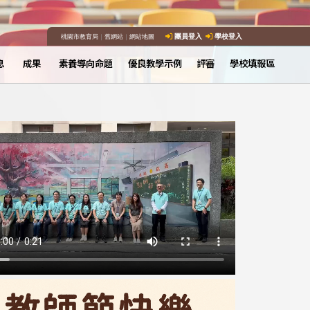
桃園市教育局
｜
舊網站
｜
網站地圖
團員登入
學校登入
息
成果
素養導向命題
優良教學示例
評審
學校填報區