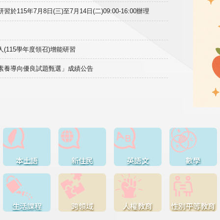
15年7月8日(三)至7月14日(二)09:00-16:00辦理
(115學年度領召)增能研習
域素養導向優良試題甄選」成績公告
本土語
新住民
英語文
數學
生活課程
跨領域
人權教育
性別平等教育