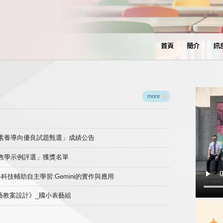
首頁
簡介
訊
more
域素養導向優良試題甄選」成績公告
良教學示例評選」獲獎名單
)-科技輔助自主學習:Gemini的實作與應用
表藝教案設計》_國小表藝組