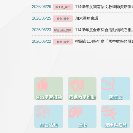
2026/06/26
114學年度閩南語文教學師資培訓研習於1
本土語_國小
2026/06/25
期末團務會議
社會_國中
2026/06/23
114學年度全市綜合活動領域召集人
綜合活動_國中
2026/06/22
桃園市114學年度「國中數學領
數學_國中
有效學習推動
精進教學推動
國語文
綜合活動
藝術
健康與體育