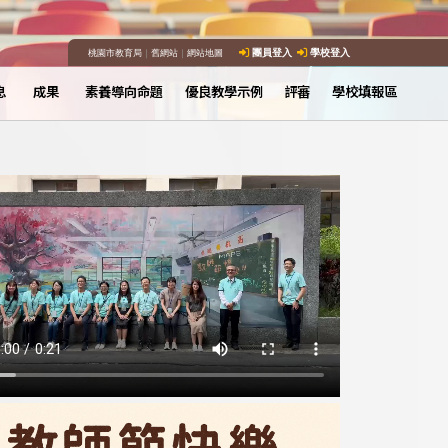
桃園市教育局
｜
舊網站
｜
網站地圖
團員登入
學校登入
息
成果
素養導向命題
優良教學示例
評審
學校填報區