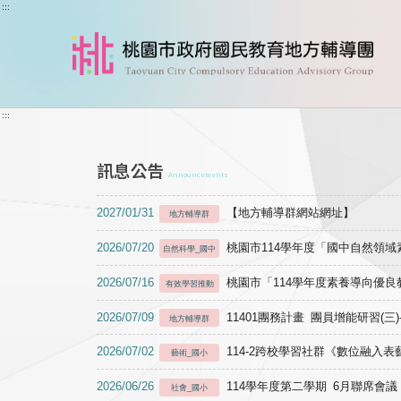
跳到主要內容
:::
:::
訊息公告
Announcements
2027/01/31
【地方輔導群網站網址】
地方輔導群
2026/07/20
桃園市114學年度「國中自然領
自然科學_國中
2026/07/16
桃園市「114學年度素養導向優
有效學習推動
2026/07/09
11401團務計畫 團員增能研習(三
地方輔導群
2026/07/02
114-2跨校學習社群《數位融入
藝術_國小
2026/06/26
114學年度第二學期 6月聯席會議
社會_國小