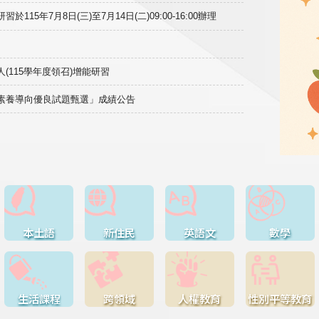
15年7月8日(三)至7月14日(二)09:00-16:00辦理
(115學年度領召)增能研習
域素養導向優良試題甄選」成績公告
本土語
新住民
英語文
數學
生活課程
跨領域
人權教育
性別平等教育