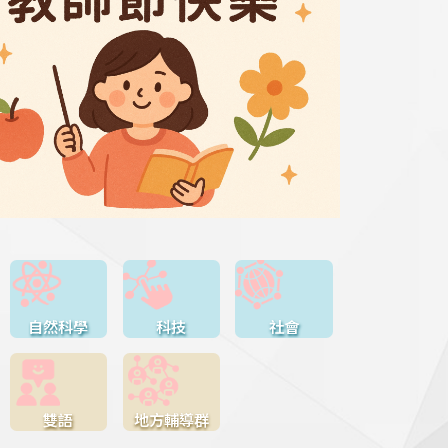
自然科學
科技
社會
雙語
地方輔導群