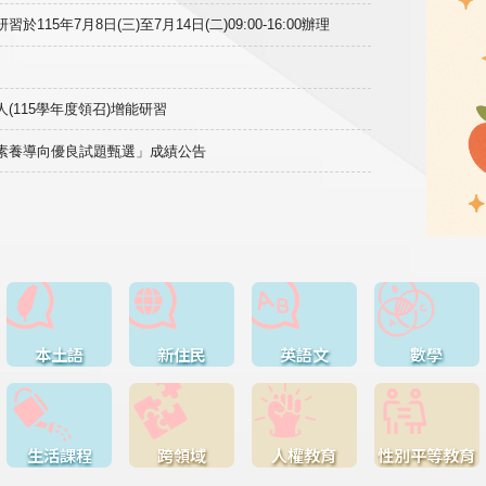
15年7月8日(三)至7月14日(二)09:00-16:00辦理
(115學年度領召)增能研習
域素養導向優良試題甄選」成績公告
本土語
新住民
英語文
數學
生活課程
跨領域
人權教育
性別平等教育