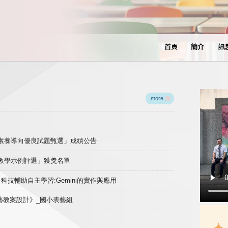
首頁
簡介
訊
more
域素養導向優良試題甄選」成績公告
良教學示例評選」獲獎名單
)-科技輔助自主學習:Gemini的實作與應用
表藝教案設計》_國小表藝組