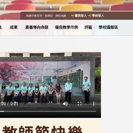
桃園市教育局
｜
舊網站
｜
網站地圖
團員登入
學校登入
息
成果
素養導向命題
優良教學示例
評審
學校填報區