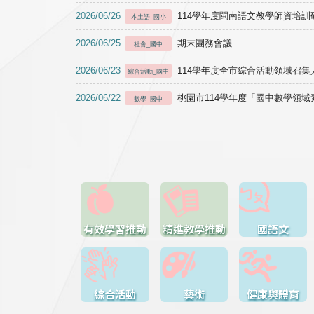
2026/06/26
114學年度閩南語文教學師資培訓研習於1
本土語_國小
2026/06/25
期末團務會議
社會_國中
2026/06/23
114學年度全市綜合活動領域召集人
綜合活動_國中
2026/06/22
桃園市114學年度「國中數學領
數學_國中
有效學習推動
精進教學推動
國語文
綜合活動
藝術
健康與體育