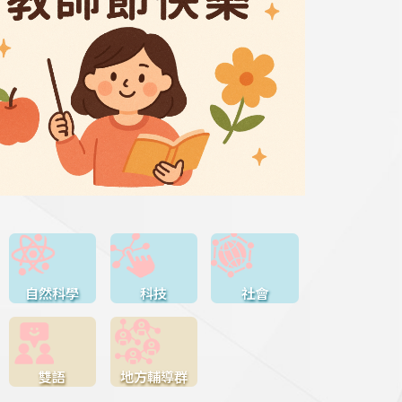
自然科學
科技
社會
雙語
地方輔導群