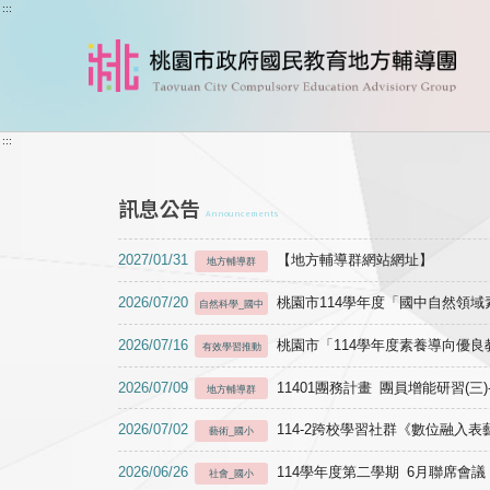
跳到主要內容
:::
:::
訊息公告
Announcements
2027/01/31
【地方輔導群網站網址】
地方輔導群
2026/07/20
桃園市114學年度「國中自然領
自然科學_國中
2026/07/16
桃園市「114學年度素養導向優
有效學習推動
2026/07/09
11401團務計畫 團員增能研習(三
地方輔導群
2026/07/02
114-2跨校學習社群《數位融入
藝術_國小
2026/06/26
114學年度第二學期 6月聯席會議
社會_國小