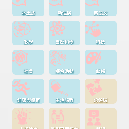
本土語
新住民
英語文
數學
自然科學
科技
社會
綜合活動
藝術
健康與體育
生活課程
跨領域
人權教育
性別平等教育
雙語