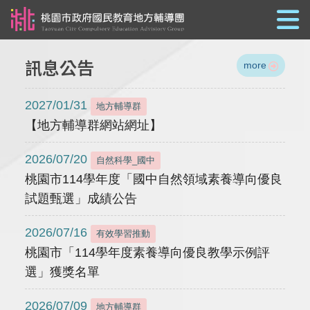
跳到主要內容
訊息公告
more
2027/01/31
地方輔導群
【地方輔導群網站網址】
2026/07/20
自然科學_國中
桃園市114學年度「國中自然領域素養導向優良
試題甄選」成績公告
2026/07/16
有效學習推動
桃園市「114學年度素養導向優良教學示例評
選」獲獎名單
2026/07/09
地方輔導群