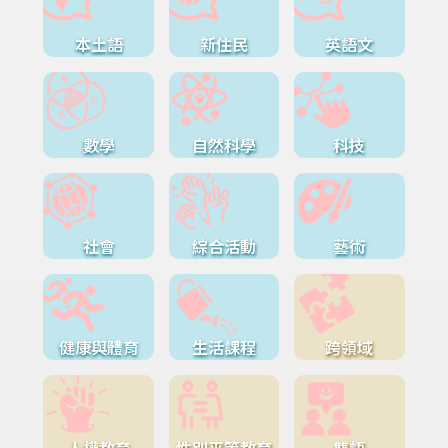
本土語
新住民
英語文
數學
自然科學
科技
社會
綜合活動
藝術
健康與體育
生活課程
跨領域
人權教育
性別平等教育
雙語