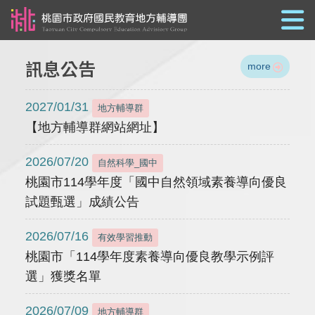
跳到主要內容
訊息公告
more
2027/01/31
地方輔導群
【地方輔導群網站網址】
2026/07/20
自然科學_國中
桃園市114學年度「國中自然領域素養導向優良
試題甄選」成績公告
2026/07/16
有效學習推動
桃園市「114學年度素養導向優良教學示例評
選」獲獎名單
2026/07/09
地方輔導群