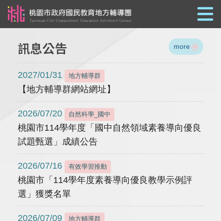
跳到主要內容
訊息公告
more
2027/01/31
地方輔導群
【地方輔導群網站網址】
2026/07/20
自然科學_國中
桃園市114學年度「國中自然領域素養導向優良
試題甄選」成績公告
2026/07/16
有效學習推動
桃園市「114學年度素養導向優良教學示例評
選」獲獎名單
2026/07/09
地方輔導群