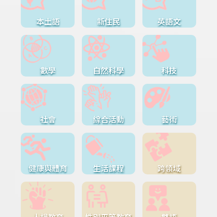
本土語
新住民
英語文
數學
自然科學
科技
社會
綜合活動
藝術
健康與體育
生活課程
跨領域
人權教育
性別平等教育
雙語