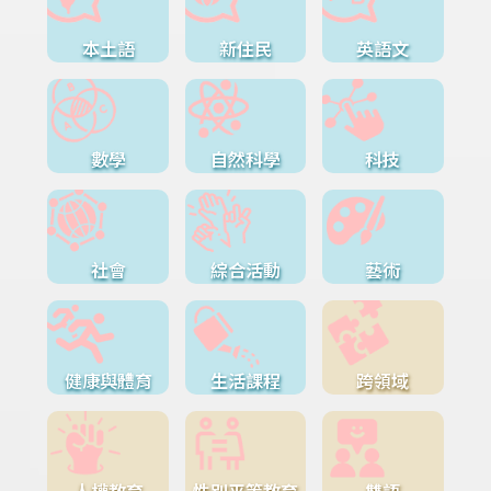
本土語
新住民
英語文
數學
自然科學
科技
社會
綜合活動
藝術
健康與體育
生活課程
跨領域
人權教育
性別平等教育
雙語