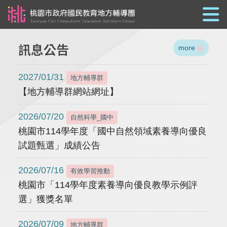
跳到主要內容
訊息公告
more
2027/01/31
地方輔導群
【地方輔導群網站網址】
2026/07/20
自然科學_國中
桃園市114學年度「國中自然領域素養導向優良
試題甄選」成績公告
2026/07/16
有效學習推動
桃園市「114學年度素養導向優良教學示例評
選」獲獎名單
2026/07/09
地方輔導群