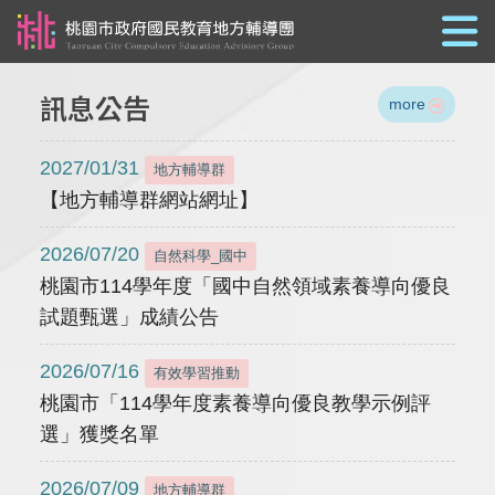
跳到主要內容
訊息公告
more
2027/01/31
地方輔導群
【地方輔導群網站網址】
2026/07/20
自然科學_國中
桃園市114學年度「國中自然領域素養導向優良
試題甄選」成績公告
2026/07/16
有效學習推動
桃園市「114學年度素養導向優良教學示例評
選」獲獎名單
2026/07/09
地方輔導群