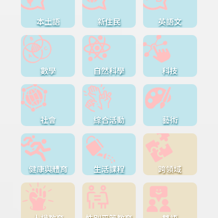
本土語
新住民
英語文
數學
自然科學
科技
社會
綜合活動
藝術
健康與體育
生活課程
跨領域
人權教育
性別平等教育
雙語