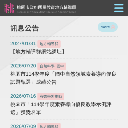
跳到主要內容
訊息公告
more
2027/01/31
地方輔導群
【地方輔導群網站網址】
2026/07/20
自然科學_國中
桃園市114學年度「國中自然領域素養導向優良
試題甄選」成績公告
2026/07/16
有效學習推動
桃園市「114學年度素養導向優良教學示例評
選」獲獎名單
2026/07/09
地方輔導群