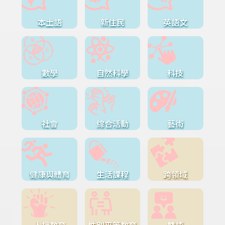
本土語
新住民
英語文
數學
自然科學
科技
社會
綜合活動
藝術
健康與體育
生活課程
跨領域
人權教育
性別平等教育
雙語