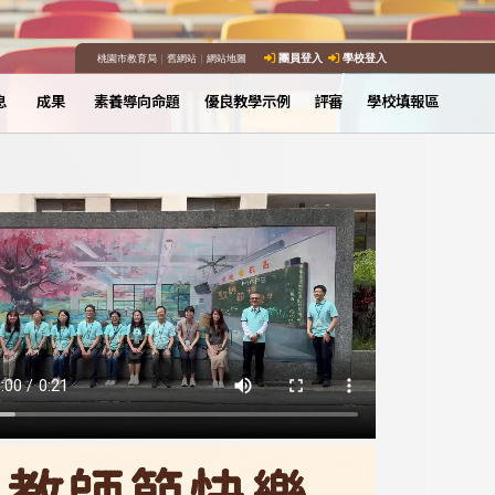
桃園市教育局
｜
舊網站
｜
網站地圖
團員登入
學校登入
息
成果
素養導向命題
優良教學示例
評審
學校填報區