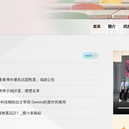
首頁
簡介
訊
more
域素養導向優良試題甄選」成績公告
良教學示例評選」獲獎名單
)-科技輔助自主學習:Gemini的實作與應用
表藝教案設計》_國小表藝組