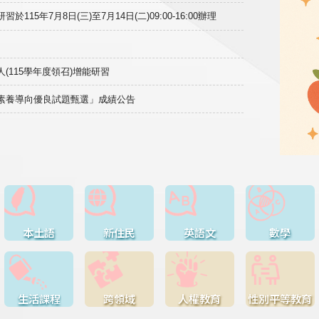
15年7月8日(三)至7月14日(二)09:00-16:00辦理
(115學年度領召)增能研習
域素養導向優良試題甄選」成績公告
本土語
新住民
英語文
數學
生活課程
跨領域
人權教育
性別平等教育