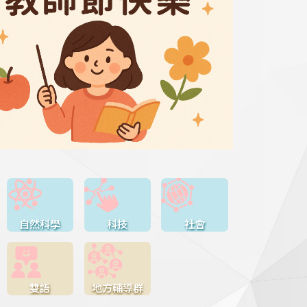
自然科學
科技
社會
雙語
地方輔導群