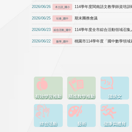
2026/06/26
114學年度閩南語文教學師資培訓研習於1
本土語_國小
2026/06/25
期末團務會議
社會_國中
2026/06/23
114學年度全市綜合活動領域召集人
綜合活動_國中
2026/06/22
桃園市114學年度「國中數學領
數學_國中
有效學習推動
精進教學推動
國語文
綜合活動
藝術
健康與體育