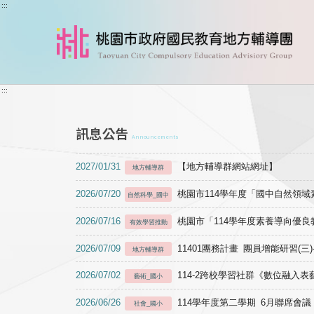
跳到主要內容
:::
:::
訊息公告
Announcements
2027/01/31
【地方輔導群網站網址】
地方輔導群
2026/07/20
桃園市114學年度「國中自然領
自然科學_國中
2026/07/16
桃園市「114學年度素養導向優
有效學習推動
2026/07/09
11401團務計畫 團員增能研習(三
地方輔導群
2026/07/02
114-2跨校學習社群《數位融入
藝術_國小
2026/06/26
114學年度第二學期 6月聯席會議
社會_國小