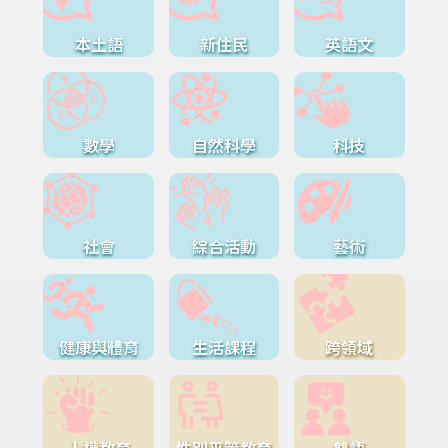
本土語
新住民
英語文
數學
自然科學
科技
社會
綜合活動
藝術
健康與體育
生活課程
跨領域
人權教育
性別平等教育
雙語