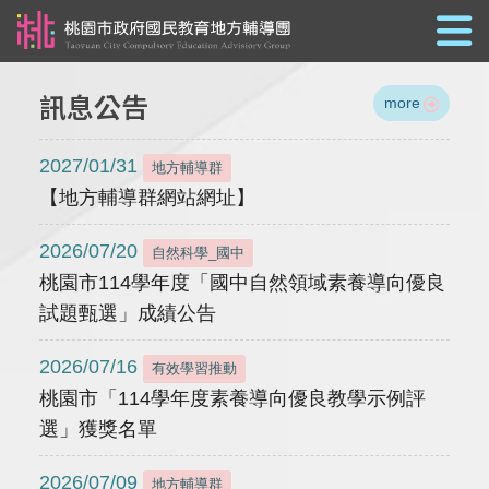
跳到主要內容
訊息公告
more
2027/01/31
地方輔導群
【地方輔導群網站網址】
2026/07/20
自然科學_國中
桃園市114學年度「國中自然領域素養導向優良
試題甄選」成績公告
2026/07/16
有效學習推動
桃園市「114學年度素養導向優良教學示例評
選」獲獎名單
2026/07/09
地方輔導群