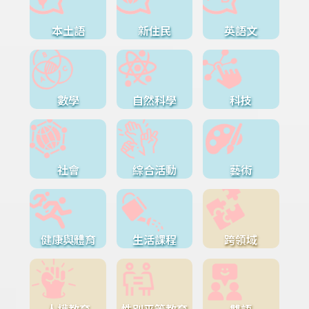
本土語
新住民
英語文
數學
自然科學
科技
社會
綜合活動
藝術
健康與體育
生活課程
跨領域
人權教育
性別平等教育
雙語