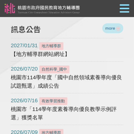
跳到主要內容
訊息公告
more
2027/01/31
地方輔導群
【地方輔導群網站網址】
2026/07/20
自然科學_國中
桃園市114學年度「國中自然領域素養導向優良
試題甄選」成績公告
2026/07/16
有效學習推動
桃園市「114學年度素養導向優良教學示例評
選」獲獎名單
2026/07/09
地方輔導群