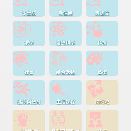
本土語
新住民
英語文
數學
自然科學
科技
社會
綜合活動
藝術
健康與體育
生活課程
跨領域
人權教育
性別平等教育
雙語