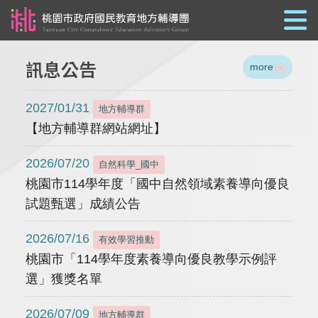
跳到主要內容
訊息公告
more
2027/01/31
地方輔導群
【地方輔導群網站網址】
2026/07/20
自然科學_國中
桃園市114學年度「國中自然領域素養導向優良
試題甄選」成績公告
2026/07/16
有效學習推動
桃園市「114學年度素養導向優良教學示例評
選」獲獎名單
2026/07/09
地方輔導群