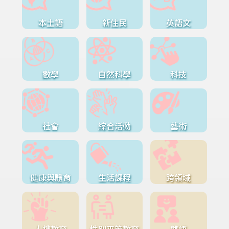
本土語
新住民
英語文
數學
自然科學
科技
社會
綜合活動
藝術
健康與體育
生活課程
跨領域
人權教育
性別平等教育
雙語