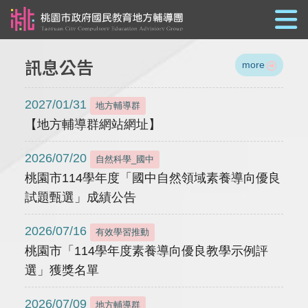
跳到主要內容
訊息公告
more
2027/01/31
地方輔導群
【地方輔導群網站網址】
2026/07/20
自然科學_國中
桃園市114學年度「國中自然領域素養導向優良
試題甄選」成績公告
2026/07/16
有效學習推動
桃園市「114學年度素養導向優良教學示例評
選」獲獎名單
2026/07/09
地方輔導群