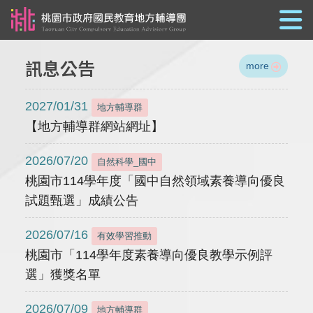
跳到主要內容
訊息公告
more
2027/01/31
地方輔導群
【地方輔導群網站網址】
2026/07/20
自然科學_國中
桃園市114學年度「國中自然領域素養導向優良
試題甄選」成績公告
2026/07/16
有效學習推動
桃園市「114學年度素養導向優良教學示例評
選」獲獎名單
2026/07/09
地方輔導群