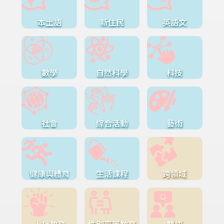
本土語
新住民
英語文
數學
自然科學
科技
社會
綜合活動
藝術
健康與體育
生活課程
跨領域
人權教育
性別平等教育
雙語