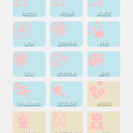
本土語
新住民
英語文
數學
自然科學
科技
社會
綜合活動
藝術
健康與體育
生活課程
跨領域
人權教育
性別平等教育
雙語