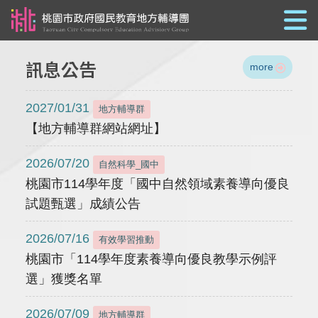
跳到主要內容
訊息公告
more
2027/01/31
地方輔導群
【地方輔導群網站網址】
2026/07/20
自然科學_國中
桃園市114學年度「國中自然領域素養導向優良
試題甄選」成績公告
2026/07/16
有效學習推動
桃園市「114學年度素養導向優良教學示例評
選」獲獎名單
2026/07/09
地方輔導群