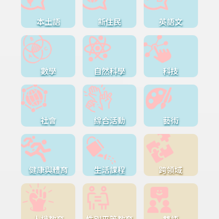
本土語
新住民
英語文
數學
自然科學
科技
社會
綜合活動
藝術
健康與體育
生活課程
跨領域
人權教育
性別平等教育
雙語