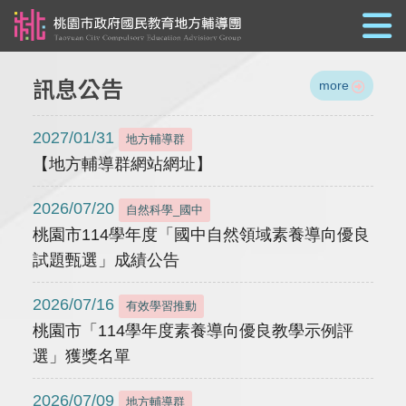
跳到主要內容
訊息公告
more
2027/01/31
地方輔導群
【地方輔導群網站網址】
2026/07/20
自然科學_國中
桃園市114學年度「國中自然領域素養導向優良
試題甄選」成績公告
2026/07/16
有效學習推動
桃園市「114學年度素養導向優良教學示例評
選」獲獎名單
2026/07/09
地方輔導群