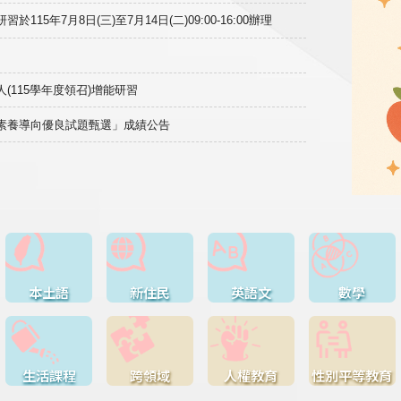
15年7月8日(三)至7月14日(二)09:00-16:00辦理
(115學年度領召)增能研習
域素養導向優良試題甄選」成績公告
本土語
新住民
英語文
數學
生活課程
跨領域
人權教育
性別平等教育