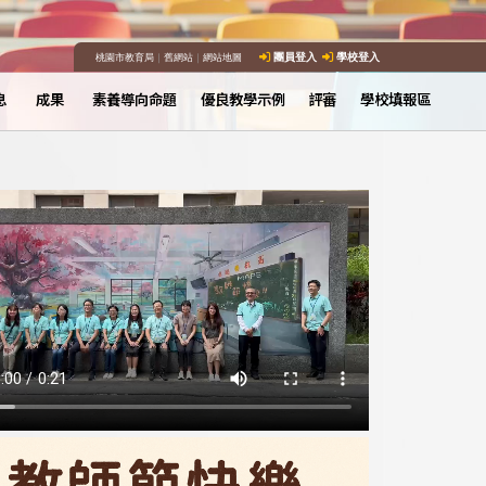
桃園市教育局
｜
舊網站
｜
網站地圖
團員登入
學校登入
息
成果
素養導向命題
優良教學示例
評審
學校填報區