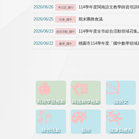
2026/06/26
114學年度閩南語文教學師資培訓研習於1
本土語_國小
2026/06/25
期末團務會議
社會_國中
2026/06/23
114學年度全市綜合活動領域召集人
綜合活動_國中
2026/06/22
桃園市114學年度「國中數學領
數學_國中
有效學習推動
精進教學推動
國語文
綜合活動
藝術
健康與體育