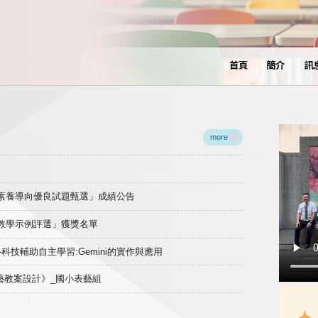
首頁
簡介
訊
more
域素養導向優良試題甄選」成績公告
良教學示例評選」獲獎名單
)-科技輔助自主學習:Gemini的實作與應用
表藝教案設計》_國小表藝組