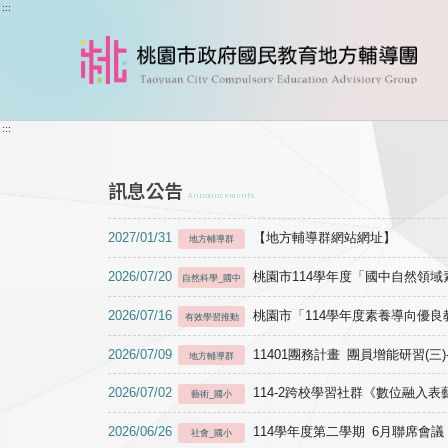
跳到主要內容
:::
:::
訊息公告
Announcements
2027/01/31
【地方輔導群網站網址】
地方輔導群
2026/07/20
桃園市114學年度「國中自然領
自然科學_國中
2026/07/16
桃園市「114學年度素養導向優
有效學習推動
2026/07/09
11401團務計畫 團員增能研習(三
地方輔導群
2026/07/02
114-2跨校學習社群《數位融入
藝術_國小
2026/06/26
114學年度第二學期 6月聯席會議
社會_國小