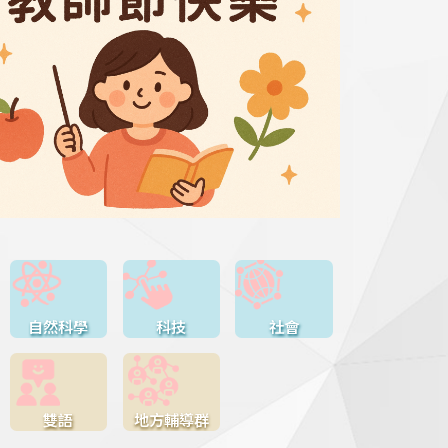
自然科學
科技
社會
雙語
地方輔導群