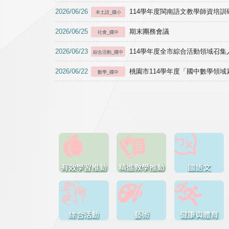
2026/06/26
114學年度閩南語文教學師資培訓研習於1
本土語_國小
2026/06/25
期末團務會議
社會_國中
2026/06/23
114學年度全市綜合活動領域召集人
綜合活動_國中
2026/06/22
桃園市114學年度「國中數學領
數學_國中
有效學習推動
精進教學推動
國語文
綜合活動
藝術
健康與體育