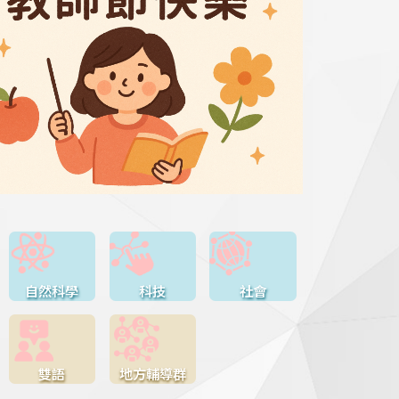
自然科學
科技
社會
雙語
地方輔導群