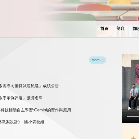
首頁
簡介
訊
more
域素養導向優良試題甄選」成績公告
良教學示例評選」獲獎名單
)-科技輔助自主學習:Gemini的實作與應用
表藝教案設計》_國小表藝組