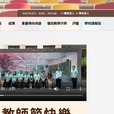
桃園市教育局
｜
舊網站
｜
網站地圖
團員登入
學校登入
息
成果
素養導向命題
優良教學示例
評審
學校填報區