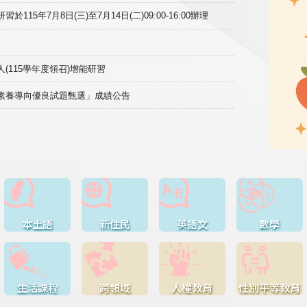
15年7月8日(三)至7月14日(二)09:00-16:00辦理
(115學年度領召)增能研習
域素養導向優良試題甄選」成績公告
本土語
新住民
英語文
數學
生活課程
跨領域
人權教育
性別平等教育