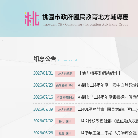
跳到主要內容
:::
:::
訊息公告
Announcements
2027/01/31
【地方輔導群網站網址】
地方輔導群
2026/07/20
桃園市114學年度「國中自然領
自然科學_國中
2026/07/16
桃園市「114學年度素養導向優
有效學習推動
2026/07/09
11401團務計畫 團員增能研習(三
地方輔導群
2026/07/02
114-2跨校學習社群《數位融入
藝術_國小
2026/06/26
114學年度第二學期 6月聯席會議
社會_國小