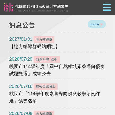
跳到主要內容
訊息公告
more
2027/01/31
地方輔導群
【地方輔導群網站網址】
2026/07/20
自然科學_國中
桃園市114學年度「國中自然領域素養導向優良
試題甄選」成績公告
2026/07/16
有效學習推動
桃園市「114學年度素養導向優良教學示例評
選」獲獎名單
2026/07/09
地方輔導群