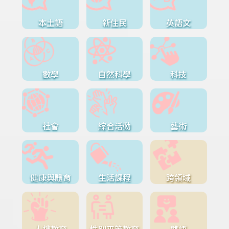
本土語
新住民
英語文
數學
自然科學
科技
社會
綜合活動
藝術
健康與體育
生活課程
跨領域
人權教育
性別平等教育
雙語