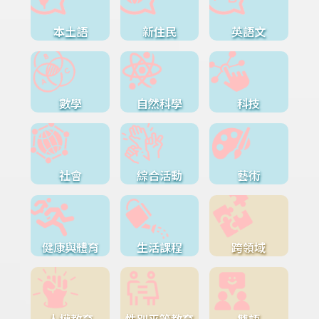
本土語
新住民
英語文
數學
自然科學
科技
社會
綜合活動
藝術
健康與體育
生活課程
跨領域
人權教育
性別平等教育
雙語