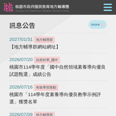
跳到主要內容
訊息公告
more
2027/01/31
地方輔導群
【地方輔導群網站網址】
2026/07/20
自然科學_國中
桃園市114學年度「國中自然領域素養導向優良
試題甄選」成績公告
2026/07/16
有效學習推動
桃園市「114學年度素養導向優良教學示例評
選」獲獎名單
2026/07/09
地方輔導群