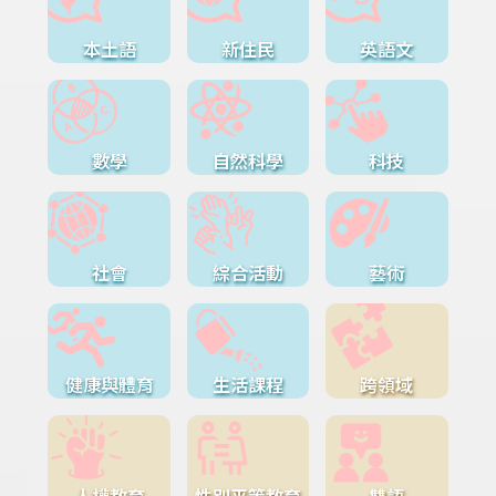
本土語
新住民
英語文
數學
自然科學
科技
社會
綜合活動
藝術
健康與體育
生活課程
跨領域
人權教育
性別平等教育
雙語