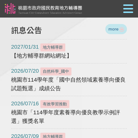
跳到主要內容
訊息公告
more
2027/01/31
地方輔導群
【地方輔導群網站網址】
2026/07/20
自然科學_國中
桃園市114學年度「國中自然領域素養導向優良
試題甄選」成績公告
2026/07/16
有效學習推動
桃園市「114學年度素養導向優良教學示例評
選」獲獎名單
2026/07/09
地方輔導群