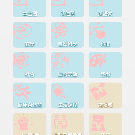
本土語
新住民
英語文
數學
自然科學
科技
社會
綜合活動
藝術
健康與體育
生活課程
跨領域
人權教育
性別平等教育
雙語