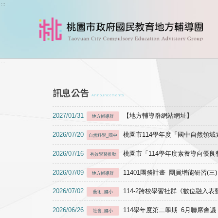
跳到主要內容
:::
:::
訊息公告
Announcements
2027/01/31
【地方輔導群網站網址】
地方輔導群
2026/07/20
桃園市114學年度「國中自然領
自然科學_國中
2026/07/16
桃園市「114學年度素養導向優
有效學習推動
2026/07/09
11401團務計畫 團員增能研習(三
地方輔導群
2026/07/02
114-2跨校學習社群《數位融入
藝術_國小
2026/06/26
114學年度第二學期 6月聯席會議
社會_國小