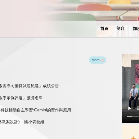
首頁
簡介
訊
more
域素養導向優良試題甄選」成績公告
良教學示例評選」獲獎名單
)-科技輔助自主學習:Gemini的實作與應用
表藝教案設計》_國小表藝組