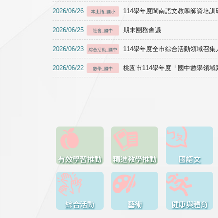
2026/06/26
114學年度閩南語文教學師資培訓研習於1
本土語_國小
2026/06/25
期末團務會議
社會_國中
2026/06/23
114學年度全市綜合活動領域召集人
綜合活動_國中
2026/06/22
桃園市114學年度「國中數學領
數學_國中
有效學習推動
精進教學推動
國語文
綜合活動
藝術
健康與體育