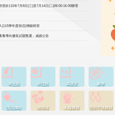
15年7月8日(三)至7月14日(二)09:00-16:00辦理
(115學年度領召)增能研習
域素養導向優良試題甄選」成績公告
本土語
新住民
英語文
數學
生活課程
跨領域
人權教育
性別平等教育