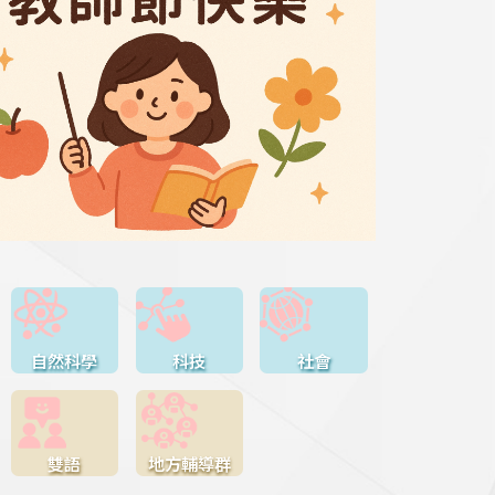
自然科學
科技
社會
雙語
地方輔導群