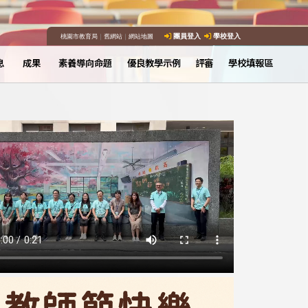
桃園市教育局
｜
舊網站
｜
網站地圖
團員登入
學校登入
息
成果
素養導向命題
優良教學示例
評審
學校填報區