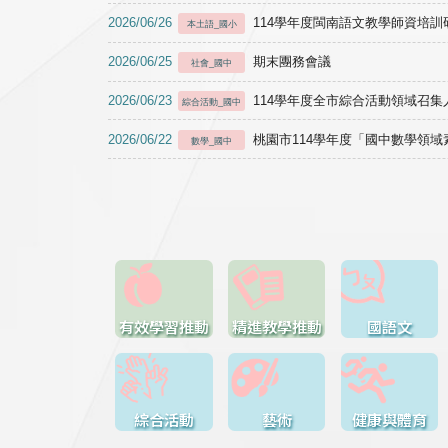
2026/06/26
114學年度閩南語文教學師資培訓研習於1
本土語_國小
2026/06/25
期末團務會議
社會_國中
2026/06/23
114學年度全市綜合活動領域召集人
綜合活動_國中
2026/06/22
桃園市114學年度「國中數學領
數學_國中
有效學習推動
精進教學推動
國語文
綜合活動
藝術
健康與體育