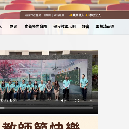
桃園市教育局
｜
舊網站
｜
網站地圖
團員登入
學校登入
息
成果
素養導向命題
優良教學示例
評審
學校填報區