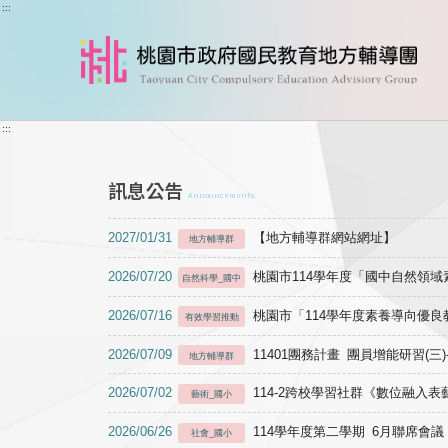
跳到主要內容
:::
:::
訊息公告
Announcements
2027/01/31
【地方輔導群網站網址】
地方輔導群
2026/07/20
桃園市114學年度「國中自然領
自然科學_國中
2026/07/16
桃園市「114學年度素養導向優
有效學習推動
2026/07/09
11401團務計畫 團員增能研習(三
地方輔導群
2026/07/02
114-2跨校學習社群《數位融入
藝術_國小
2026/06/26
114學年度第二學期 6月聯席會議
社會_國小