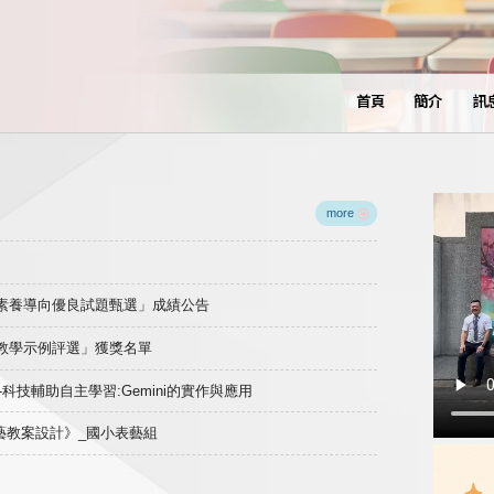
首頁
簡介
訊
more
域素養導向優良試題甄選」成績公告
良教學示例評選」獲獎名單
)-科技輔助自主學習:Gemini的實作與應用
表藝教案設計》_國小表藝組