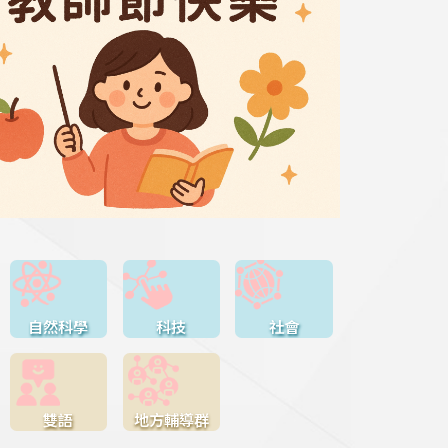
自然科學
科技
社會
雙語
地方輔導群