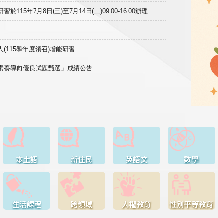
15年7月8日(三)至7月14日(二)09:00-16:00辦理
(115學年度領召)增能研習
域素養導向優良試題甄選」成績公告
本土語
新住民
英語文
數學
生活課程
跨領域
人權教育
性別平等教育