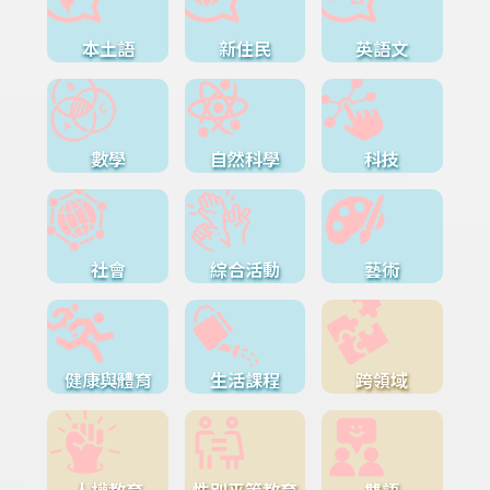
本土語
新住民
英語文
數學
自然科學
科技
社會
綜合活動
藝術
健康與體育
生活課程
跨領域
人權教育
性別平等教育
雙語