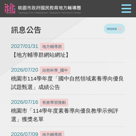
跳到主要內容
訊息公告
more
2027/01/31
地方輔導群
【地方輔導群網站網址】
2026/07/20
自然科學_國中
桃園市114學年度「國中自然領域素養導向優良
試題甄選」成績公告
2026/07/16
有效學習推動
桃園市「114學年度素養導向優良教學示例評
選」獲獎名單
2026/07/09
地方輔導群