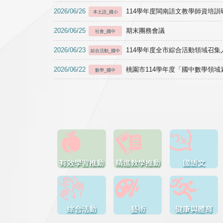
2026/06/26
114學年度閩南語文教學師資培訓研習於1
本土語_國小
2026/06/25
期末團務會議
社會_國中
2026/06/23
114學年度全市綜合活動領域召集人
綜合活動_國中
2026/06/22
桃園市114學年度「國中數學領
數學_國中
有效學習推動
精進教學推動
國語文
綜合活動
藝術
健康與體育