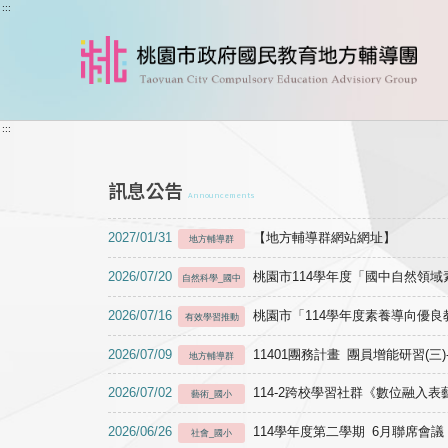
跳到主要內容
:::
:::
訊息公告
Announcements
2027/01/31
【地方輔導群網站網址】
地方輔導群
2026/07/20
桃園市114學年度「國中自然領
自然科學_國中
2026/07/16
桃園市「114學年度素養導向優
有效學習推動
2026/07/09
11401團務計畫 團員增能研習(三
地方輔導群
2026/07/02
114-2跨校學習社群《數位融入
藝術_國小
2026/06/26
114學年度第二學期 6月聯席會議
社會_國小