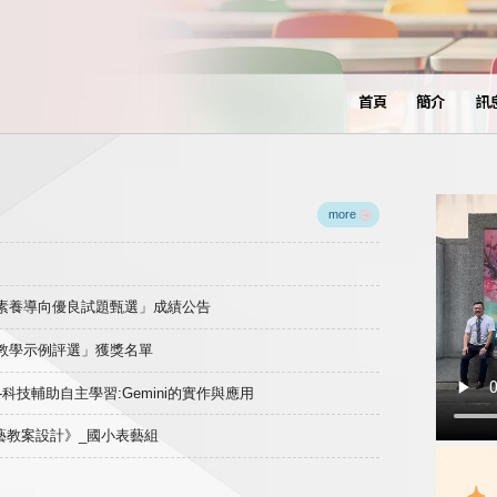
首頁
簡介
訊
more
域素養導向優良試題甄選」成績公告
良教學示例評選」獲獎名單
)-科技輔助自主學習:Gemini的實作與應用
表藝教案設計》_國小表藝組