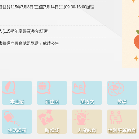
15年7月8日(三)至7月14日(二)09:00-16:00辦理
(115學年度領召)增能研習
域素養導向優良試題甄選」成績公告
本土語
新住民
英語文
數學
生活課程
跨領域
人權教育
性別平等教育