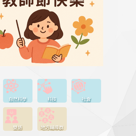
自然科學
科技
社會
雙語
地方輔導群