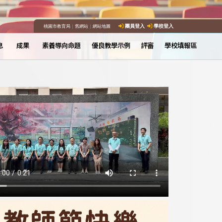
桃園市教育局
｜
舊網站
｜
網站地圖
團員登入
學校登入
息
成果
素養導向命題
優良教學示例
評審
學校填報區