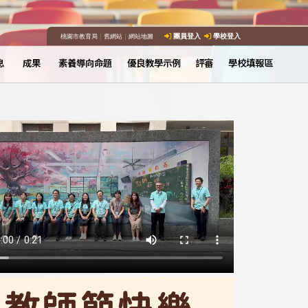
桃園市教育局
｜
舊網站
｜
網站地圖
團員登入
學校登入
息
成果
素養導向命題
優良教學示例
評審
學校填報區