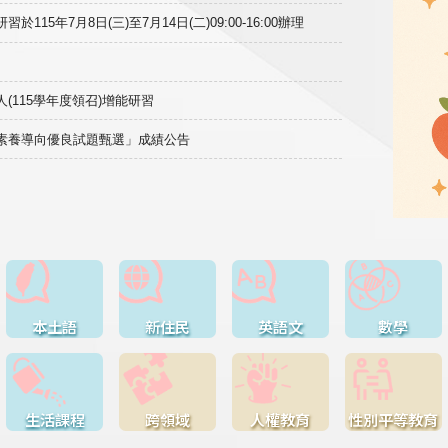
15年7月8日(三)至7月14日(二)09:00-16:00辦理
(115學年度領召)增能研習
域素養導向優良試題甄選」成績公告
本土語
新住民
英語文
數學
生活課程
跨領域
人權教育
性別平等教育