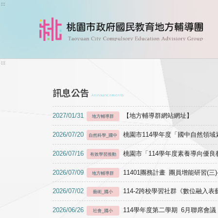
跳到主要內容
:::
:::
訊息公告
Announcements
2027/01/31
【地方輔導群網站網址】
地方輔導群
2026/07/20
桃園市114學年度「國中自然領
自然科學_國中
2026/07/16
桃園市「114學年度素養導向優
有效學習推動
2026/07/09
11401團務計畫 團員增能研習(三
地方輔導群
2026/07/02
114-2跨校學習社群《數位融入
藝術_國小
2026/06/26
114學年度第二學期 6月聯席會議
社會_國小