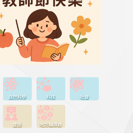
自然科學
科技
社會
雙語
地方輔導群