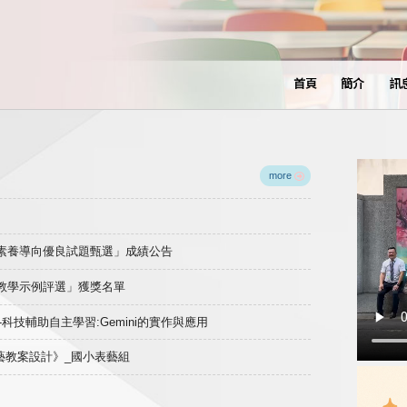
首頁
簡介
訊
more
域素養導向優良試題甄選」成績公告
良教學示例評選」獲獎名單
)-科技輔助自主學習:Gemini的實作與應用
表藝教案設計》_國小表藝組