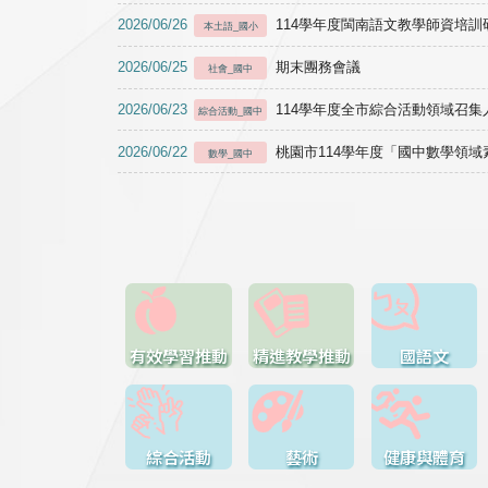
2026/06/26
114學年度閩南語文教學師資培訓研習於1
本土語_國小
2026/06/25
期末團務會議
社會_國中
2026/06/23
114學年度全市綜合活動領域召集人
綜合活動_國中
2026/06/22
桃園市114學年度「國中數學領
數學_國中
有效學習推動
精進教學推動
國語文
綜合活動
藝術
健康與體育