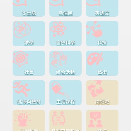
本土語
新住民
英語文
數學
自然科學
科技
社會
綜合活動
藝術
健康與體育
生活課程
跨領域
人權教育
性別平等教育
雙語