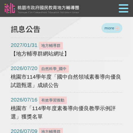
跳到主要內容
訊息公告
more
2027/01/31
地方輔導群
【地方輔導群網站網址】
2026/07/20
自然科學_國中
桃園市114學年度「國中自然領域素養導向優良
試題甄選」成績公告
2026/07/16
有效學習推動
桃園市「114學年度素養導向優良教學示例評
選」獲獎名單
2026/07/09
地方輔導群