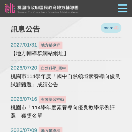
跳到主要內容
訊息公告
more
2027/01/31
地方輔導群
【地方輔導群網站網址】
2026/07/20
自然科學_國中
桃園市114學年度「國中自然領域素養導向優良
試題甄選」成績公告
2026/07/16
有效學習推動
桃園市「114學年度素養導向優良教學示例評
選」獲獎名單
2026/07/09
地方輔導群