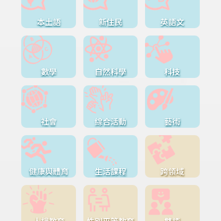
本土語
新住民
英語文
數學
自然科學
科技
社會
綜合活動
藝術
健康與體育
生活課程
跨領域
人權教育
性別平等教育
雙語