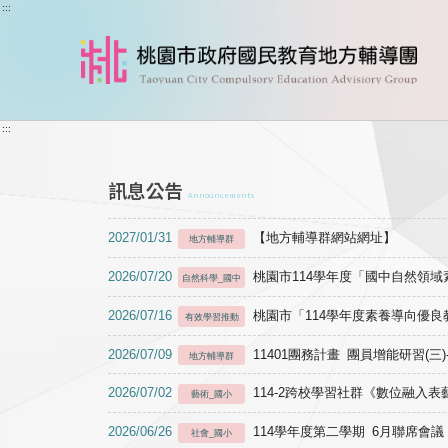
跳到主要內容
:::
:::
訊息公告
Announcements
2027/01/31
【地方輔導群網站網址】
地方輔導群
2026/07/20
桃園市114學年度「國中自然領
自然科學_國中
2026/07/16
桃園市「114學年度素養導向優
有效學習推動
2026/07/09
11401團務計畫 團員增能研習(三
地方輔導群
2026/07/02
114-2跨校學習社群《數位融入
藝術_國小
2026/06/26
114學年度第二學期 6月聯席會議
社會_國小