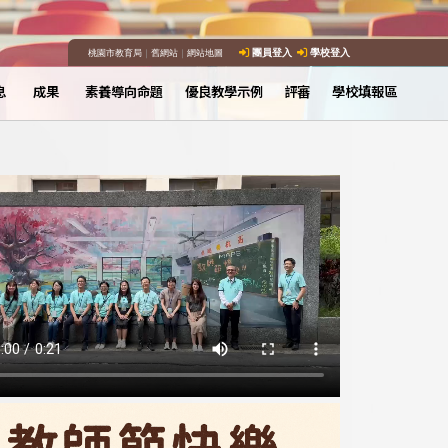
桃園市教育局
｜
舊網站
｜
網站地圖
團員登入
學校登入
息
成果
素養導向命題
優良教學示例
評審
學校填報區