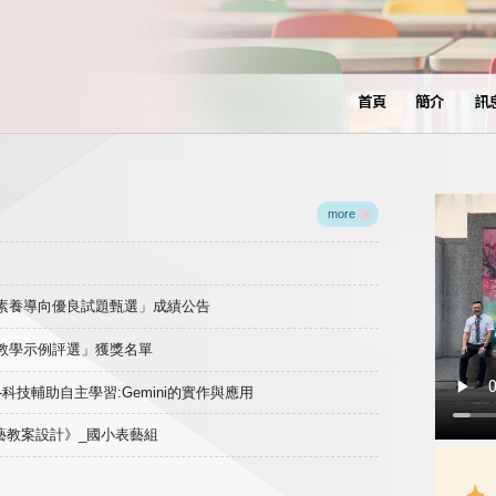
首頁
簡介
訊
more
域素養導向優良試題甄選」成績公告
良教學示例評選」獲獎名單
)-科技輔助自主學習:Gemini的實作與應用
表藝教案設計》_國小表藝組