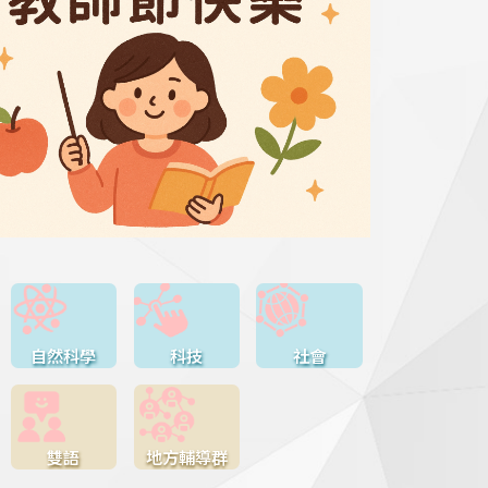
自然科學
科技
社會
雙語
地方輔導群