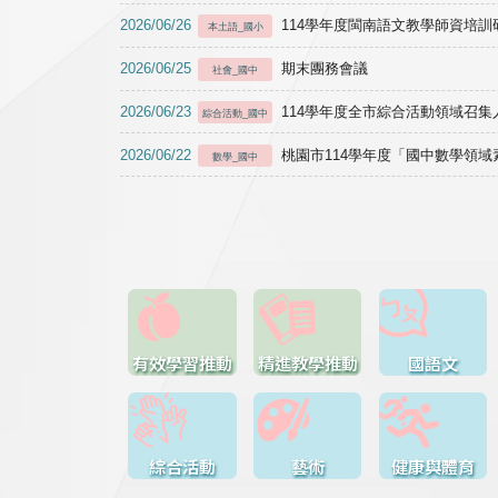
2026/06/26
114學年度閩南語文教學師資培訓研習於1
本土語_國小
2026/06/25
期末團務會議
社會_國中
2026/06/23
114學年度全市綜合活動領域召集人
綜合活動_國中
2026/06/22
桃園市114學年度「國中數學領
數學_國中
有效學習推動
精進教學推動
國語文
綜合活動
藝術
健康與體育