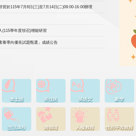
15年7月8日(三)至7月14日(二)09:00-16:00辦理
(115學年度領召)增能研習
域素養導向優良試題甄選」成績公告
本土語
新住民
英語文
數學
生活課程
跨領域
人權教育
性別平等教育