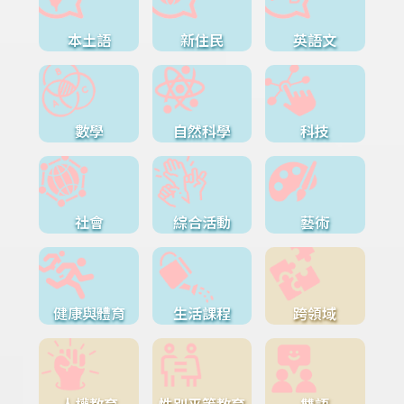
本土語
新住民
英語文
數學
自然科學
科技
社會
綜合活動
藝術
健康與體育
生活課程
跨領域
人權教育
性別平等教育
雙語