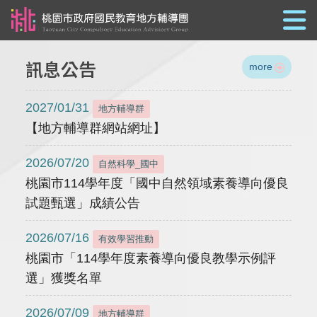
跳到主要內容
訊息公告
more
2027/01/31
地方輔導群
【地方輔導群網站網址】
2026/07/20
自然科學_國中
桃園市114學年度「國中自然領域素養導向優良
試題甄選」成績公告
2026/07/16
有效學習推動
桃園市「114學年度素養導向優良教學示例評
選」獲獎名單
2026/07/09
地方輔導群