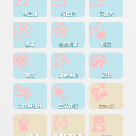
本土語
新住民
英語文
數學
自然科學
科技
社會
綜合活動
藝術
健康與體育
生活課程
跨領域
人權教育
性別平等教育
雙語