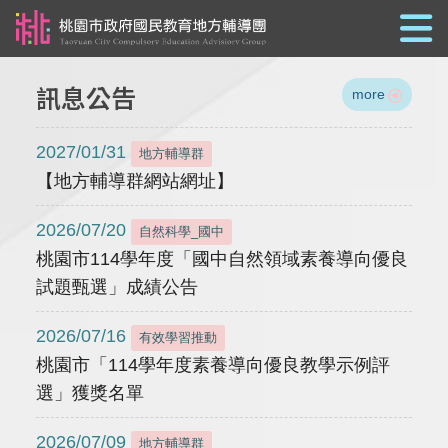
跳到主要內容
訊息公告
more
2027/01/31
地方輔導群
【地方輔導群網站網址】
2026/07/20
自然科學_國中
桃園市114學年度「國中自然領域素養導向優良
試題甄選」成績公告
2026/07/16
有效學習推動
桃園市「114學年度素養導向優良教學示例評
選」獲獎名單
2026/07/09
地方輔導群