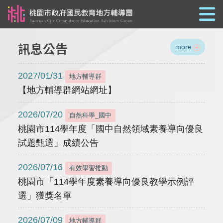
跳到主要內容
訊息公告
more
2027/01/31
地方輔導群
【地方輔導群網站網址】
2026/07/20
自然科學_國中
桃園市114學年度「國中自然領域素養導向優良
試題甄選」成績公告
2026/07/16
有效學習推動
桃園市「114學年度素養導向優良教學示例評
選」獲獎名單
2026/07/09
地方輔導群