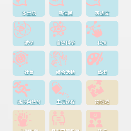
本土語
新住民
英語文
數學
自然科學
科技
社會
綜合活動
藝術
健康與體育
生活課程
跨領域
人權教育
性別平等教育
雙語