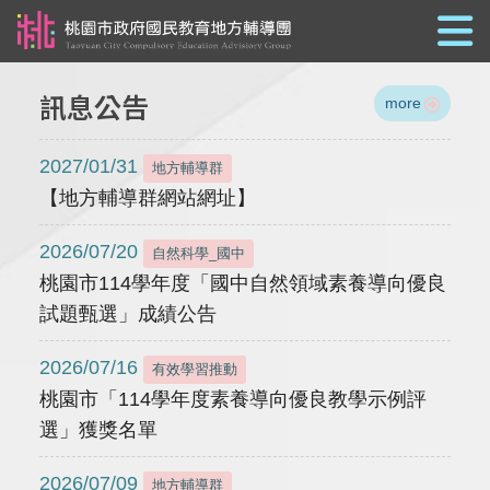
跳到主要內容
訊息公告
more
2027/01/31
地方輔導群
【地方輔導群網站網址】
2026/07/20
自然科學_國中
桃園市114學年度「國中自然領域素養導向優良
試題甄選」成績公告
2026/07/16
有效學習推動
桃園市「114學年度素養導向優良教學示例評
選」獲獎名單
2026/07/09
地方輔導群