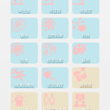
本土語
新住民
英語文
數學
自然科學
科技
社會
綜合活動
藝術
健康與體育
生活課程
跨領域
人權教育
性別平等教育
雙語